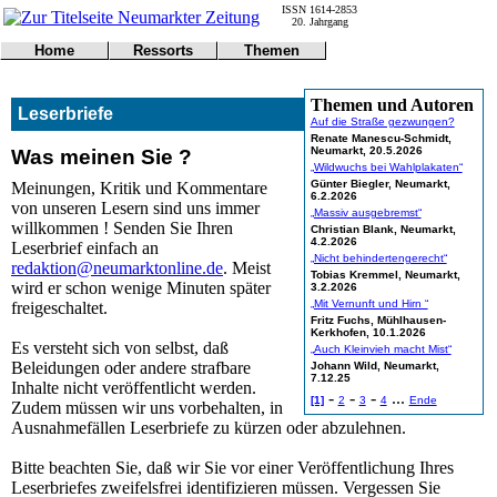
ISSN 1614-2853
20. Jahrgang
Home
Ressorts
Themen
Titelseite
Politik
Umwelt
Kontakt
Kultur
Verkehr
Themen und Autoren
Leserbriefe
Notfall
Wirtschaft
Gericht
Auf die Straße gezwungen?
Impressum
Sport
Online
Renate Manescu-Schmidt,
Neumarkt, 20.5.2026
Was meinen Sie ?
Polizei
Gesundheit
„Wildwuchs bei Wahlplakaten“
Wetter
Tipps
Günter Biegler, Neumarkt,
Meinungen, Kritik und Kommentare
6.2.2026
Leser
Land
von unseren Lesern sind uns immer
„Massiv ausgebremst“
Statistiken
willkommen ! Senden Sie Ihren
Christian Blank, Neumarkt,
4.2.2026
Leserbrief einfach an
@NM
„Nicht behindertengerecht“
redaktion@neumarktonline.de
. Meist
Freizeit
Tobias Kremmel, Neumarkt,
wird er schon wenige Minuten später
3.2.2026
Leute
„Mit Vernunft und Hirn “
freigeschaltet.
Tiere
Fritz Fuchs, Mühlhausen-
Kerkhofen, 10.1.2026
Schule
Es versteht sich von selbst, daß
„Auch Kleinvieh macht Mist“
Eilmeldungen
Beleidungen oder andere strafbare
Johann Wild, Neumarkt,
7.12.25
Inhalte nicht veröffentlicht werden.
-
-
-
...
[1]
2
3
4
Ende
Zudem müssen wir uns vorbehalten, in
Ausnahmefällen Leserbriefe zu kürzen oder abzulehnen.
Bitte beachten Sie, daß wir Sie vor einer Veröffentlichung Ihres
Leserbriefes zweifelsfrei identifizieren müssen. Vergessen Sie