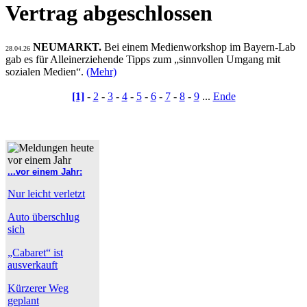
Vertrag abgeschlossen
NEUMARKT.
Bei einem Medienworkshop im Bayern-Lab
28.04.26
gab es für Alleinerziehende Tipps zum „sinnvollen Umgang mit
sozialen Medien“.
(Mehr)
[1]
-
2
-
3
-
4
-
5
-
6
-
7
-
8
-
9
...
Ende
...vor einem Jahr:
Nur leicht verletzt
Auto überschlug
sich
„Cabaret“ ist
ausverkauft
Kürzerer Weg
geplant