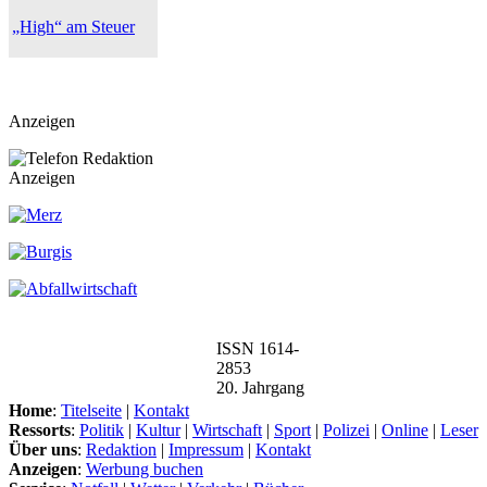
„High“ am Steuer
Anzeigen
Anzeigen
ISSN 1614-
2853
20. Jahrgang
Home
:
Titelseite
|
Kontakt
Ressorts
:
Politik
|
Kultur
|
Wirtschaft
|
Sport
|
Polizei
|
Online
|
Leser
Über uns
:
Redaktion
|
Impressum
|
Kontakt
Anzeigen
:
Werbung buchen