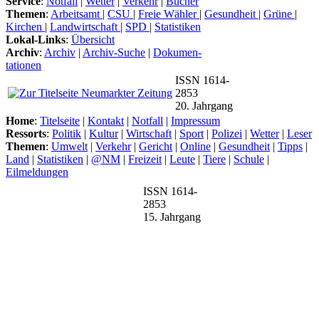
Service
:
Notfall
|
Wetter
|
Verkehr
|
Bücher
Themen
:
Arbeitsamt
|
CSU
|
Freie Wähler
|
Gesundheit
|
Grüne
|
Kirchen
|
Landwirtschaft
|
SPD
|
Statistiken
Lokal-Links
:
Übersicht
Archiv
:
Archiv
|
Archiv-Suche
|
Dokumen-
tationen
ISSN 1614-
2853
20. Jahrgang
Home
:
Titelseite
|
Kontakt
|
Notfall
|
Impressum
Ressorts
:
Politik
|
Kultur
|
Wirtschaft
|
Sport
|
Polizei
|
Wetter
|
Leser
Themen
:
Umwelt
|
Verkehr
|
Gericht
|
Online
|
Gesundheit
|
Tipps
|
Land
|
Statistiken
|
@NM
|
Freizeit
|
Leute
|
Tiere
|
Schule
|
Eilmeldungen
ISSN 1614-
2853
15. Jahrgang